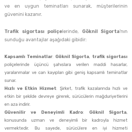
ve en uygun teminatları sunarak, müşterilerinin
güvenini kazanır.
Trafik sigortası poliçe
lerinde,
Göknil Sigorta
'nın
sunduğu avantajlar aşağıdaki gibidir:
Kapsamlı Teminatlar
:
Göknil Sigorta
,
trafik sigortası
poliçelerinde üçüncü şahıslara verilen maddi hasarlar,
yaralanmalar ve can kayıpları gibi geniş kapsamlı teminatlar
sunar.
Hızlı ve Etkin Hizmet
: Şirket, trafik kazalarında hızlı ve
etkin bir şekilde devreye girerek, sürücülerin mağduriyetlerini
en aza indirir.
Güvenilir ve Deneyimli Kadro
:
Göknil Sigorta
,
konusunda uzman ve deneyimli bir kadroyla hizmet
vermektedir. Bu sayede, sürücülere en iyi hizmeti