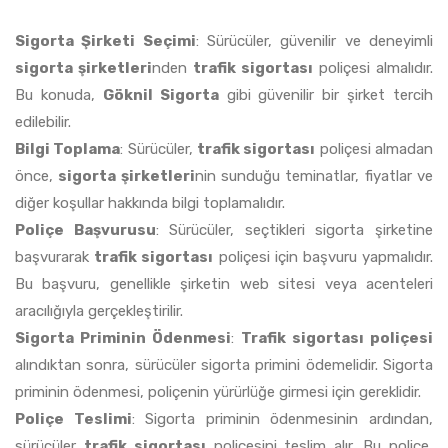
Sigorta Şirketi Seçimi
: Sürücüler, güvenilir ve deneyimli
sigorta şirketleri
nden
trafik sigortası
poliçesi almalıdır.
Bu konuda,
Göknil Sigorta
gibi güvenilir bir şirket tercih
edilebilir.
Bilgi Toplama
: Sürücüler,
trafik sigortası
poliçesi almadan
önce,
sigorta şirketleri
nin sunduğu teminatlar, fiyatlar ve
diğer koşullar hakkında bilgi toplamalıdır.
Poliçe Başvurusu
: Sürücüler, seçtikleri sigorta şirketine
başvurarak
trafik sigortası
poliçesi için başvuru yapmalıdır.
Bu başvuru, genellikle şirketin web sitesi veya acenteleri
aracılığıyla gerçekleştirilir.
Sigorta Priminin Ödenmesi
:
Trafik sigortası poliçesi
alındıktan sonra, sürücüler sigorta primini ödemelidir. Sigorta
priminin ödenmesi, poliçenin yürürlüğe girmesi için gereklidir.
Poliçe Teslimi
: Sigorta priminin ödenmesinin ardından,
sürücüler
trafik sigortası
poliçesini teslim alır. Bu poliçe,