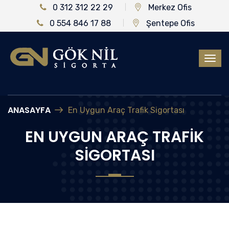
0 312 312 22 29
Merkez Ofis
0 554 846 17 88
Şentepe Ofis
ANASAYFA
En Uygun Araç Trafik Sigortası
EN UYGUN ARAÇ TRAFIK
SIGORTASI