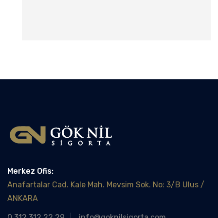
Merkez Ofis:
Anafartalar Cad. Kale Mah. Mevsim Sok. No: 3/B Ulus /
ANKARA
0 312 312 22 29
info@goknilsigorta.com