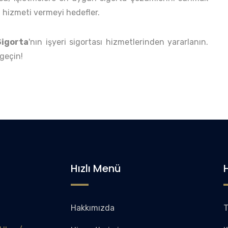
yi hizmeti vermeyi hedefler.
Sigorta
'nın işyeri sigortası hizmetlerinden yararlanın.
 geçin!
Hızlı Menü
Hakkımızda
T