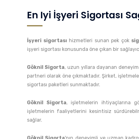
En Iyi İşyeri Sigortası S
İşyeri sigortası
hizmetleri sunan pek çok
sig
işyeri sigortası konusunda öne çıkan bir sağlayıcı
Göknil Sigorta
, uzun yıllara dayanan deneyimi 
partneri olarak öne çıkmaktadır. Şirket, işletmele
sigortası paketleri sunmaktadır.
Göknil Sigorta
, işletmelerin ihtiyaçlarına g
işletmelerin faaliyetlerini kesintisiz sürdüreb
sağlar.
Göknil Sigorta
'nın deneyimli ve uzman kadro