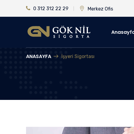
0 312 312 22 29
Merkez Ofis
Anasayf
ANASAYFA
İşyeri Sigortası