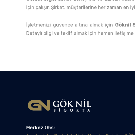
için çalışır. Şirket, müşterilerine her zaman en i
İşletmenizi güvence altına almak için
Göknil 
Detaylı bilgi ve teklif almak için hemen iletişime
Merkez Ofis: