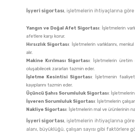
İşyeri sigortası
, işletmelerin ihtiyaçlarına göre
Yangın ve Doğal Afet Sigortası
: İşletmelerin var
afetlere karşı korur.
Hırsızlık Sigortası
: İşletmelerin varlıklarını, menku
alır.
Makine Kırılması Sigortası
: İşletmelerin üretim
oluşabilecek zararları tazmin eder.
İşletme Kesintisi Sigortası
: İşletmenin faaliye
kayıplarını tazmin eder.
Üçüncü Şahıs Sorumluluk Sigortası
: İşletmelerin
İşveren Sorumluluk Sigortası
: İşletmelerin çalışa
Nakliye Sigortası
: İşletmelerin mal ve ürünlerinin n
İşyeri sigortası
, işletmelerin ihtiyaçlarına göre 
alanı, büyüklüğü, çalışan sayısı gibi faktörlere gör