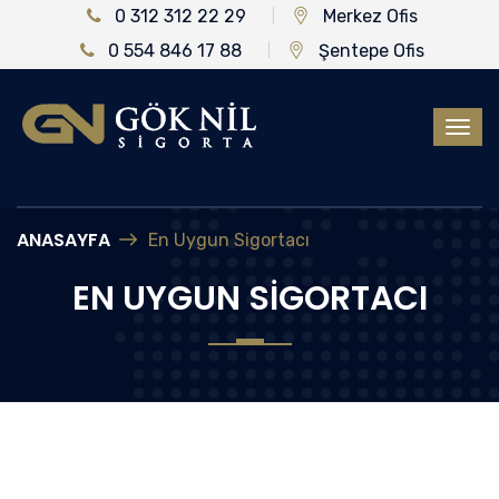
0 312 312 22 29
Merkez Ofis
0 554 846 17 88
Şentepe Ofis
ANASAYFA
En Uygun Sigortacı
EN UYGUN SIGORTACI